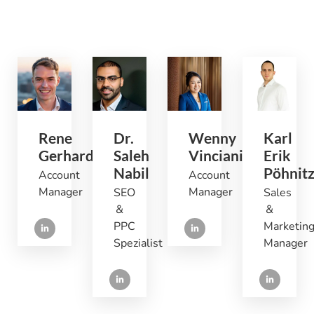
Rene
Dr.
Wenny
Karl
Gerhardt
Saleh
Vinciani
Erik
Nabil
Pöhnit
Account
Account
Manager
Manager
SEO
Sales
&
&
PPC
Marketin
Spezialist
Manager