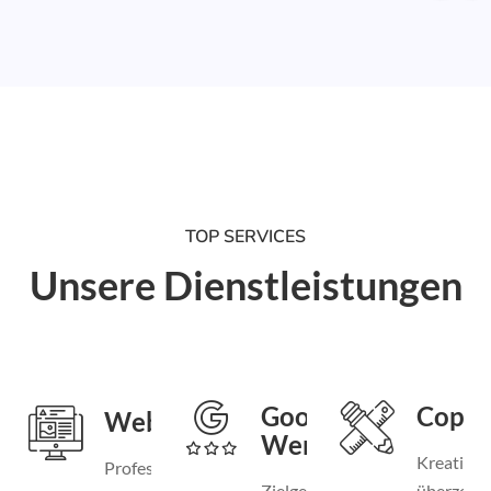
TOP SERVICES
Unsere Dienstleistungen
Google
Copyw
Webdesign
Werbung
Kreative 
Professionelle
Zielgerichtete
überzeug