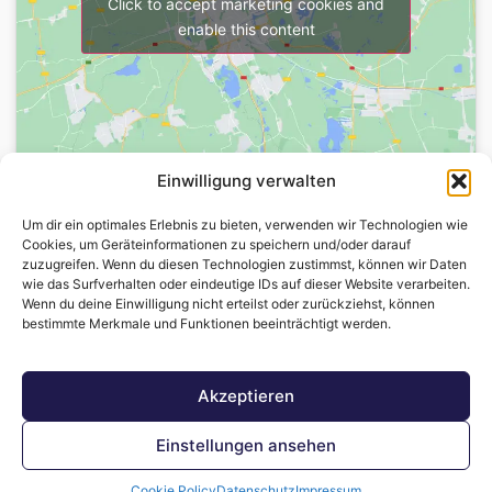
Click to accept marketing cookies and
enable this content
Einwilligung verwalten
Um dir ein optimales Erlebnis zu bieten, verwenden wir Technologien wie
Cookies, um Geräteinformationen zu speichern und/oder darauf
Cookie Policy
AGB
zuzugreifen. Wenn du diesen Technologien zustimmst, können wir Daten
wie das Surfverhalten oder eindeutige IDs auf dieser Website verarbeiten.
©2024 All Rights Reserved.
Wenn du deine Einwilligung nicht erteilst oder zurückziehst, können
bestimmte Merkmale und Funktionen beeinträchtigt werden.
Akzeptieren
Einstellungen ansehen
Cookie Policy
Datenschutz
Impressum