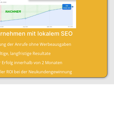
ernehmen mit lokalem SEO
rung der Anrufe ohne Werbeausgaben
tige, langfristige Resultate
 Erfolg innerhalb von 2 Monaten
ler ROI bei der Neukundengewinnung