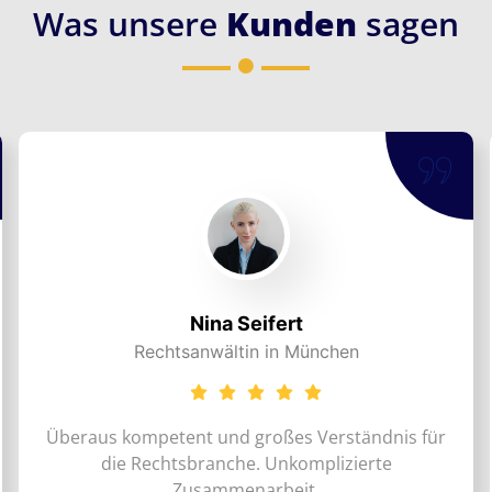
Was unsere
Kunden
sagen
Nina Seifert
Rechtsanwältin in München
eraus kompetent und großes Verständnis für
Die
die Rechtsbranche. Unkomplizierte
un
Zusammenarbeit.