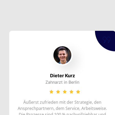
Dieter Kurz
Zahnarzt in Berlin
Äußerst zufrieden mit der Strategie, den
Üb
Ansprechpartnern, dem Service, Arbeitsweise.
Die Prozesse sind 100 % nachvollziehbar und