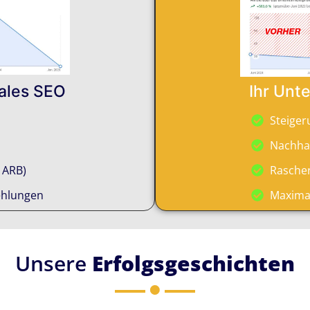
ales SEO
Ihr Unt
Steige
Nachhal
 ARB)
Rascher
ehlungen
Maxima
Unsere
Erfolgsgeschichten