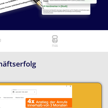
äftserfolg