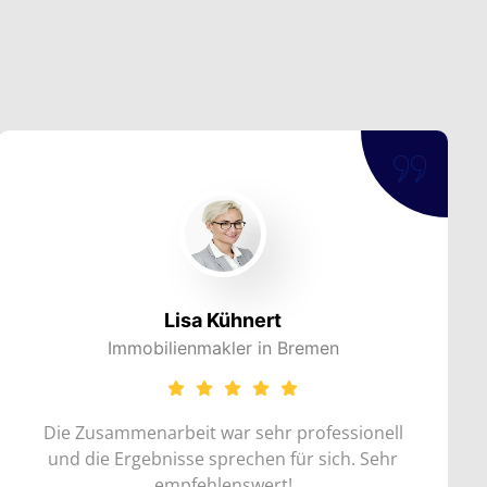
Lisa Kühnert
Immobilienmakler in Bremen
 Zusammenarbeit war sehr professionell
Dank d
d die Ergebnisse sprechen für sich. Sehr
Sicht
empfehlenswert!